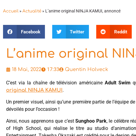
»
»
L’anime original NINJA KAMUI, annoncé
Accueil
Actualité
Facebook
Twitter
Reddit
L’anime original NI
17:33
18 Mai, 2022
Quentin Holveck
C’est via la chaîne de télévision américaine
Adult Swim
qu
.
original NINJA KAMUI
Un premier visuel, ainsi qu’une première partie de l’équipe 
dévoilés pour l’occasion !
Ainsi, nous apprenons que c’est
Sunghoo Park
, le célèbre r
of High School, qui réalise le titre au studio d’animati
Entertainment. Takesha Okazaki est crédité pour le design d