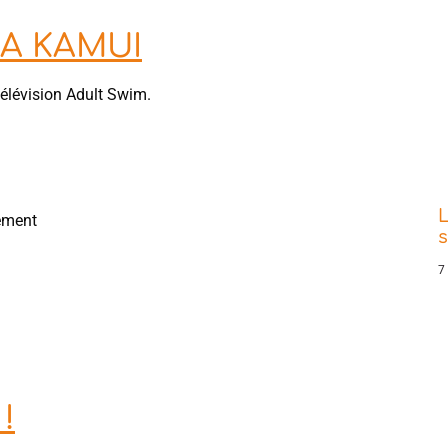
JA KAMUI
télévision Adult Swim.
L
nement
s
7
!