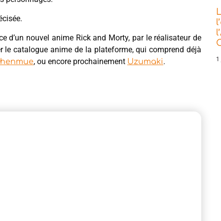
L
écisée.
l
l
ce d’un nouvel anime Rick and Morty, par le réalisateur de
C
er le catalogue anime de la plateforme, qui comprend déjà
1 
, ou encore prochainement
.
Shenmue
Uzumaki