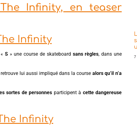
he Infinity, en teaser
L
he Infinity
s
à «
S
» une course de skateboard
sans règles
, dans une
7
retrouve lui aussi impliqué dans la course
alors qu’il n’a
tes sortes de personnes
participent à
cette dangereuse
he Infinity