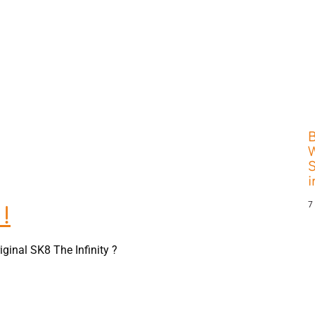
W
S
7
!
ginal SK8 The Infinity ?