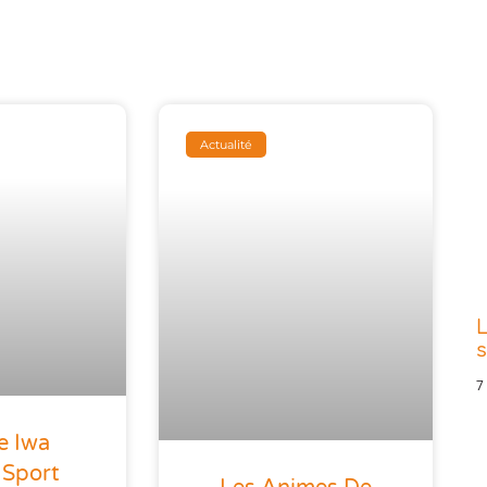
Actualité
L
s
7
e Iwa
 Sport