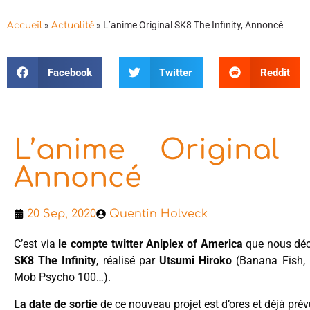
»
»
L’anime Original SK8 The Infinity, Annoncé
Accueil
Actualité
Facebook
Twitter
Reddit
L’anime Original 
Annoncé
20 Sep, 2020
Quentin Holveck
C’est via
le compte twitter Aniplex of America
que nous déc
SK8 The Infinity
, réalisé par
Utsumi Hiroko
(Banana Fish, 
Mob Psycho 100…).
La date de sortie
de ce nouveau projet est d’ores et déjà pré