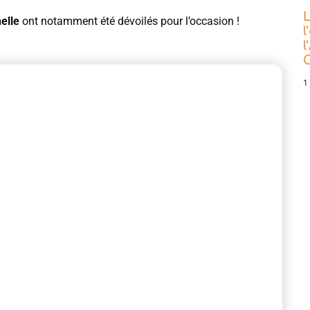
L
elle
ont notamment été dévoilés pour l’occasion !
l
l
C
1 