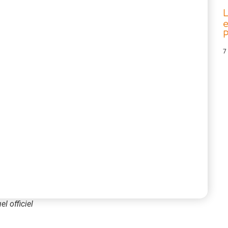
L
e
P
7
l officiel