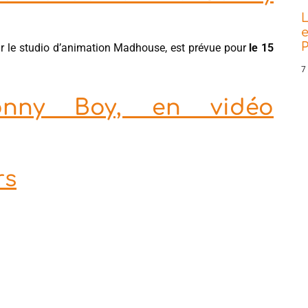
L
e
P
par le studio d’animation Madhouse, est prévue pour
le 15
7
Sonny Boy, en vidéo
rs