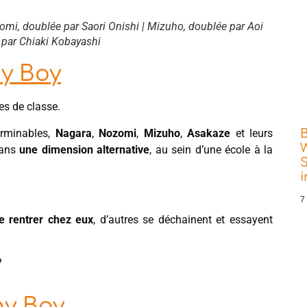
zomi, doublée par Saori Onishi | Mizuho, doublée par Aoi
 par Chiaki Kobayashi
ny Boy
es de classe.
erminables,
Nagara
,
Nozomi
,
Mizuho
,
Asakaze
et leurs
W
dans
une dimension alternative
, au sein d’une école à la
S
7
e rentrer chez eux
, d’autres se déchainent et essayent
?
ny Boy