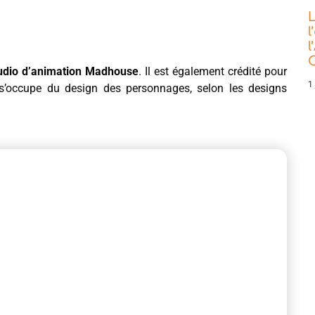
L
l
l
C
udio d’animation Madhouse
. Il est également crédité pour
1 
’occupe du design des personnages, selon les designs