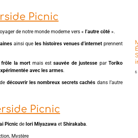
rside Picnic
oyager de notre monde moderne vers «
l’autre côté
».
baines
ainsi que
les histoires venues d’internet
prennent
É
S
frôle la mort
mais est
sauvée de justesse
par
Toriko
expérimentée avec les armes
.
6
 de
découvrir les nombreux secrets cachés
dans l’autre
rside Picnic
i Picnic
de
Iori Miyazawa
et
Shirakaba
.
ction, Mystère