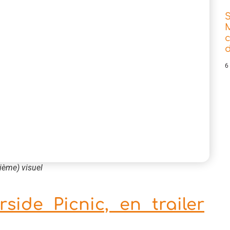
d
6
ième) visuel
side Picnic, en trailer