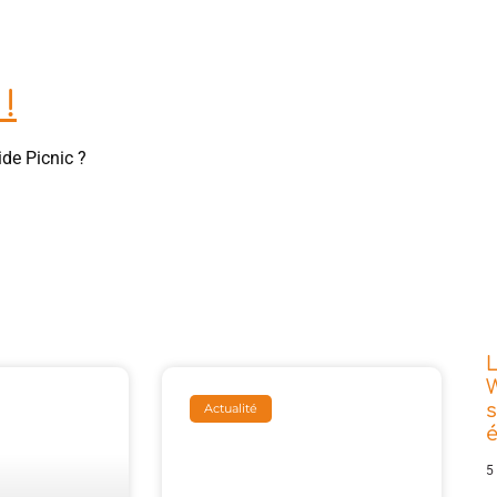
!
ide Picnic ?
L
W
s
Actualité
5