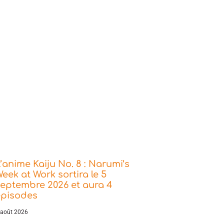
’anime Kaiju No. 8 : Narumi’s
eek at Work sortira le 5
eptembre 2026 et aura 4
épisodes
 août 2026