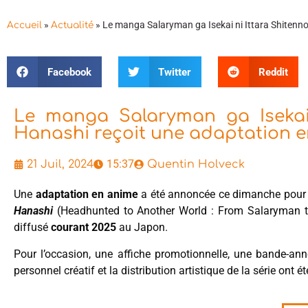
»
»
Le manga Salaryman ga Isekai ni Ittara Shitenn
Accueil
Actualité
Facebook
Twitter
Reddit
Le manga Salaryman ga Isekai 
Hanashi reçoit une adaptation 
15:37
21 Juil, 2024
Quentin Holveck
Une
adaptation en anime
a été annoncée ce dimanche pou
Hanashi
(Headhunted to Another World : From Salaryman to 
diffusé
courant 2025
au Japon.
Pour l’occasion, une affiche promotionnelle, une bande-an
personnel créatif et la distribution artistique de la série ont é