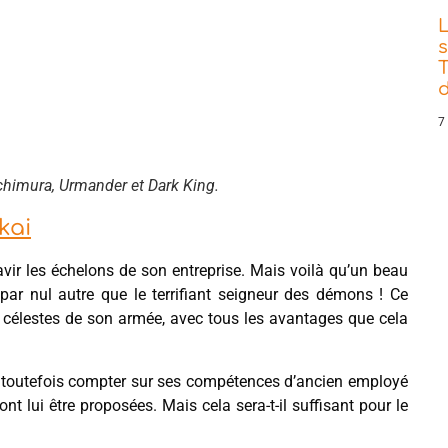
s
T
d
7
chimura, Urmander et Dark King.
kai
ravir les échelons de son entreprise. Mais voilà qu’un beau
ar nul autre que le terrifiant seigneur des démons ! Ce
is célestes de son armée, avec tous les avantages que cela
ut toutefois compter sur ses compétences d’ancien employé
nt lui être proposées. Mais cela sera-t-il suffisant pour le