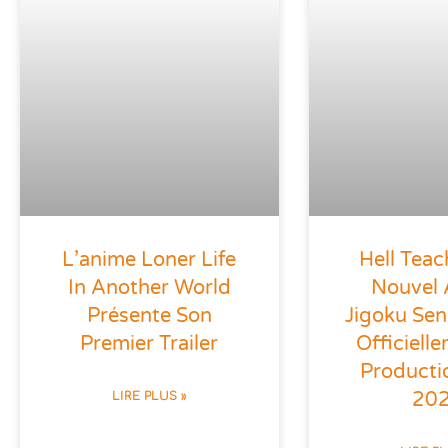
L’anime Loner Life
Hell Teac
In Another World
Nouvel
Présente Son
Jigoku Se
Premier Trailer
Officiell
Producti
20
LIRE PLUS »