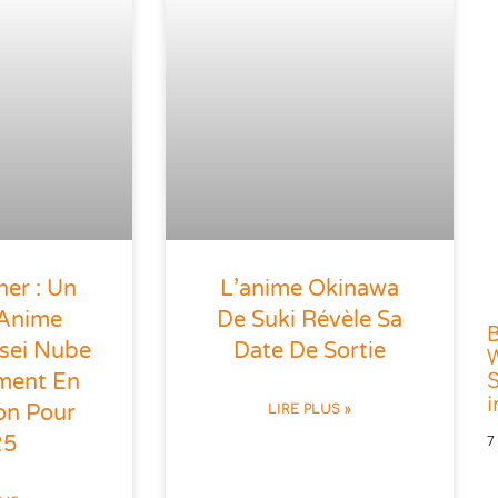
her : Un
L’anime Okinawa
 Anime
De Suki Révèle Sa
nsei Nube
Date De Sortie
W
ement En
S
on Pour
LIRE PLUS »
25
7