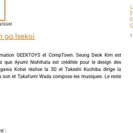
L
l
l
visuel
C
 ga Isekai
1 
’animation GEEKTOYS et CompTown. Seung Deok Kim est
ndis que Ayumi Nishihata est créditée pour le design des
 Ogawa Kohei réalise la 3D et Takeshi Kuchiba dirige la
du son et Takafumi Wada compose les musiques. Le reste
t :