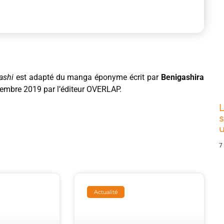
ashi
est adapté du manga éponyme écrit par
Benigashira
écembre 2019 par l’éditeur OVERLAP.
L
s
7
Actualité