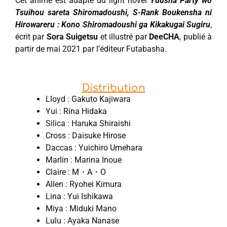
Cet anime est adapté du light novel
Yuusha Party wo
Tsuihou sareta Shiromadoushi, S-Rank Boukensha ni
Hirowareru : Kono Shiromadoushi ga Kikakugai Sugiru
,
écrit par
Sora Suigetsu
et illustré par
DeeCHA
, publié à
partir de mai 2021 par l’éditeur Futabasha.
Distribution
Lloyd : Gakuto Kajiwara
Yui : Rina Hidaka
Silica : Haruka Shiraishi
Cross : Daisuke Hirose
Daccas : Yuichiro Umehara
Marlin : Marina Inoue
Claire : M・A・O
Allen : Ryohei Kimura
Lina : Yui Ishikawa
Miya : Miduki Mano
Lulu : Ayaka Nanase