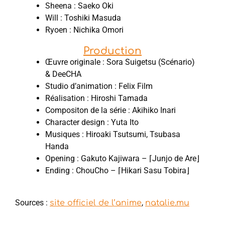
Sheena : Saeko Oki
Will : Toshiki Masuda
Ryoen : Nichika Omori
Production
Œuvre originale : Sora Suigetsu (Scénario)
& DeeCHA
Studio d’animation : Felix Film
Réalisation : Hiroshi Tamada
Compositon de la série : Akihiko Inari
Character design : Yuta Ito
Musiques : Hiroaki Tsutsumi, Tsubasa
Handa
Opening : Gakuto Kajiwara – ⌈Junjo de Are⌋
Ending : ChouCho – ⌈Hikari Sasu Tobira⌋
Sources :
,
site officiel de l’anime
natalie.mu