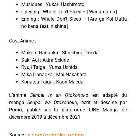
Musiques : Yukari Hashimoto
Opening : Whale Don’t Sleep – ⌈Wagamama⌋
Ending : Whale Don’t Sleep – ⌈Are ga Koi Datta
no kana feat. nishina⌋
Cast Anime
:
Makoto Hanaoka : Shuichiro Umeda
Saki Aoi : Akira Sekine
Ryuji Taiga : Yuma Uchida
Mika Hanaoka : Mai Nakahara
Konatsu Taiga : Kaori Maeda
L’anime
Senpai is an Otokonoko
est adapté du
manga
Senpai wa Otokonoko
, écrit et dessiné par
Pomu
, publié sur la plateforme LINE Manga de
décembre 2019 à décembre 2021.
Source :
x.com/painoko_anime