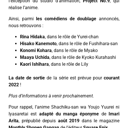
l’exception du studio d’animation,
Project No.9
, qui
réalise l’anime.
Ainsi, parmi
les comédiens de doublage
annoncés,
nous retrouvons :
Rina Hidaka
, dans le rôle de Yurei-chan
Hisako Kanemoto
, dans le rôle de Fushihara-san
Konomi Kohara
, dans le rôle de Myako
Maaya Uchida
, dans le rôle de Kyoko Kurahashi
Kaori Ishihara
, dans le rôle de Lily
La date de sortie
de la série est prévue pour
courant
2022
!
Plus d’informations à venir prochainement.
Pour rappel, l’anime Shachiku-san wa Youjo Yuurei ni
Iyasaretai est
adapté du manga éponyme
de
Imari
Arita
, prépublié depuis
août 2019
dans le magazine
Monthly Shonen Gangan
de l’éditeur
Square Enix
.