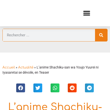
ANIMES AUTOMNE 2026 🍁
GUIDES ANIMES
»
»
L’anime Shachiku-san wa Youjo Yuurei ni
Accueil
Actualité
Iyasaretai se dévoile, en Teaser
L’anime Shachiku-