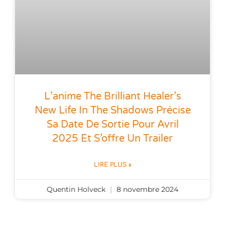
L’anime The Brilliant Healer’s
New Life In The Shadows Précise
Sa Date De Sortie Pour Avril
2025 Et S’offre Un Trailer
LIRE PLUS »
Quentin Holveck
8 novembre 2024