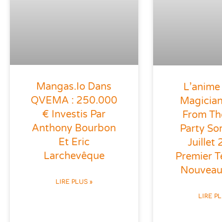
Mangas.io Dans
L’anime
QVEMA : 250.000
Magician
€ Investis Par
From Th
Anthony Bourbon
Party Sor
Et Eric
Juillet
Larchevêque
Premier T
Nouveau
LIRE PLUS »
LIRE P