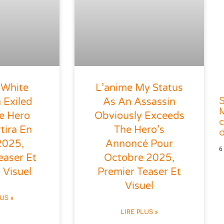
 White
L’anime My Status
 Exiled
As An Assassin
e Hero
Obviously Exceeds
tira En
The Hero’s
d
 2025,
Annoncé Pour
6
easer Et
Octobre 2025,
 Visuel
Premier Teaser Et
Visuel
LUS »
LIRE PLUS »