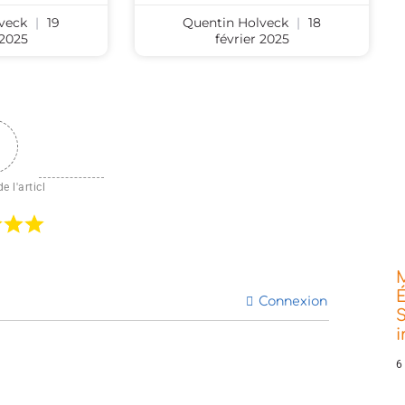
lveck
19
Quentin Holveck
18
 2025
février 2025
e l'articl
É
Connexion
S
6