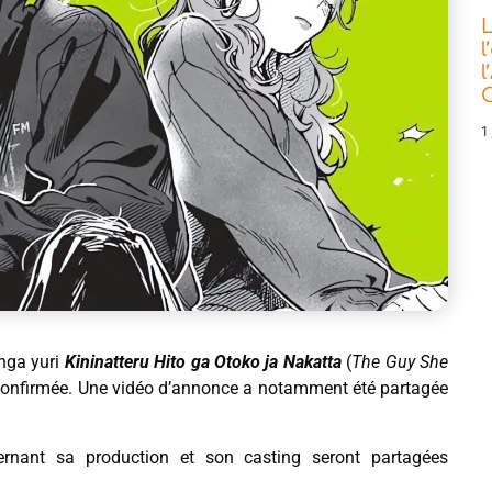
L
l
l
C
1 
nga yuri
Kininatteru Hito ga Otoko ja Nakatta
(
The Guy She
 confirmée. Une vidéo d’annonce a notamment été partagée
ernant sa production et son casting seront partagées