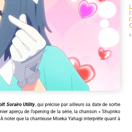
L
l
l
C
1 
golf
Sorairo Utility
, qui précise par ailleurs sa date de sortie
er aperçu de l’opening de la série, la chanson « Shujinko
i. À noter que la chanteuse Moeka Yahagi interprète quant à