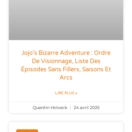
Jojo’s Bizarre Adventure : Ordre
De Visionnage, Liste Des
Épisodes Sans Fillers, Saisons Et
Arcs
LIRE PLUS »
Quentin Holveck
24 avril 2025