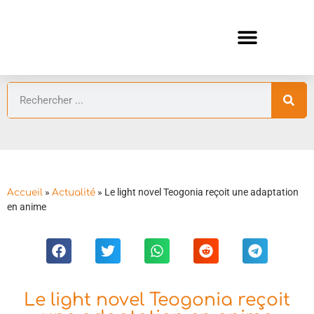
ANIMES AUTOMNE 2026 🍁
GUIDES ANIMES
»
»
Le light novel Teogonia reçoit une adaptation
Accueil
Actualité
en anime
Le light novel Teogonia reçoit