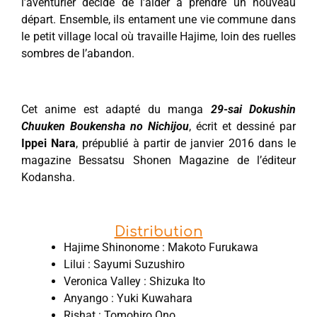
l’aventurier décide de l’aider à prendre un nouveau
départ. Ensemble, ils entament une vie commune dans
le petit village local où travaille Hajime, loin des ruelles
sombres de l’abandon.
Cet anime est adapté du manga
29-sai Dokushin
Chuuken Boukensha no Nichijou
, écrit et dessiné par
Ippei Nara
, prépublié à partir de janvier 2016 dans le
magazine Bessatsu Shonen Magazine de l’éditeur
Kodansha.
Distribution
Hajime Shinonome : Makoto Furukawa
Lilui : Sayumi Suzushiro
Veronica Valley : Shizuka Ito
Anyango : Yuki Kuwahara
Rishat : Tomohiro Ono