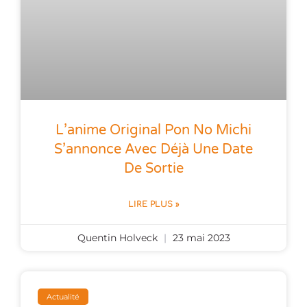
L’anime Original Pon No Michi
S’annonce Avec Déjà Une Date
De Sortie
LIRE PLUS »
Quentin Holveck
23 mai 2023
Actualité