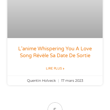
L’anime Whispering You A Love
Song Révèle Sa Date De Sortie
LIRE PLUS »
Quentin Holveck
17 mars 2023
5