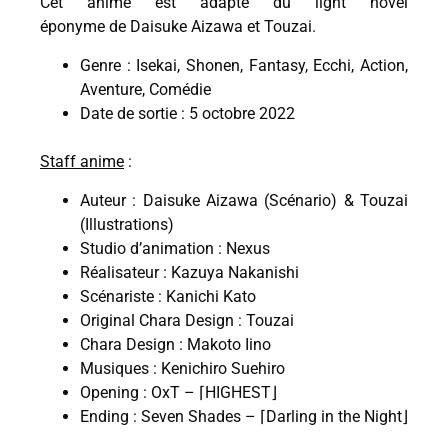
Cet anime est adapté du light novel
éponyme de Daisuke Aizawa et Touzai.
Genre : Isekai, Shonen, Fantasy, Ecchi, Action,
Aventure, Comédie
Date de sortie : 5 octobre 2022
Staff anime
:
Auteur : Daisuke Aizawa (Scénario) & Touzai
(Illustrations)
Studio d’animation : Nexus
Réalisateur : Kazuya Nakanishi
Scénariste : Kanichi Kato
Original Chara Design : Touzai
Chara Design : Makoto Iino
Musiques : Kenichiro Suehiro
Opening : OxT – ⌈HIGHEST⌋
Ending : Seven Shades – ⌈Darling in the Night⌋