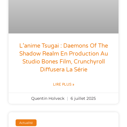
L’anime Tsugai : Daemons Of The
Shadow Realm En Production Au
Studio Bones Film, Crunchyroll
Diffusera La Série
LIRE PLUS »
Quentin Holveck
6 juillet 2025
Actualité