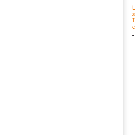
s
T
d
7