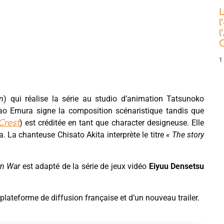
L
l
l
C
1 
m
) qui réalise la série au studio d’animation Tatsunoko
ao Emura signe la composition scénaristique tandis que
) est créditée en tant que character designeuse. Elle
Crest
 La chanteuse Chisato Akita interprète le titre
« The story
rn War
est adapté de la série de jeux vidéo
Eiyuu Densetsu
a plateforme de diffusion française et d’un nouveau trailer.