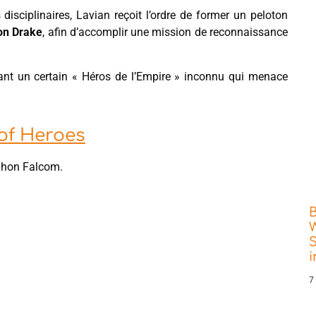
sciplinaires, Lavian reçoit l’ordre de former un peloton
on Drake
, afin d’accomplir une mission de reconnaissance
nant un certain « Héros de l’Empire » inconnu qui menace
of Heroes
Nihon Falcom.
W
S
7