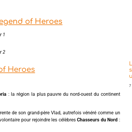
egend of Heroes
r 1
r 2
L
of Heroes
s
7
ria
: la région la plus pauvre du nord-ouest du continent
ifférente de son grand-père Vlad, autrefois vénéré comme un
 volontaire pour rejoindre les célèbres
Chasseurs du Nord
: