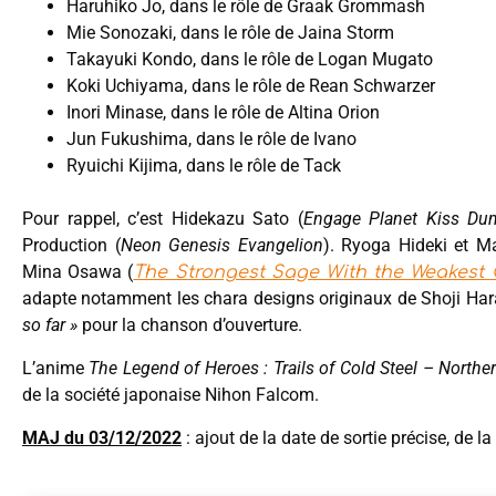
Haruhiko Jo, dans le rôle de Graak Grommash
Mie Sonozaki, dans le rôle de Jaina Storm
Takayuki Kondo, dans le rôle de Logan Mugato
Koki Uchiyama, dans le rôle de Rean Schwarzer
Inori Minase, dans le rôle de Altina Orion
Jun Fukushima, dans le rôle de Ivano
Ryuichi Kijima, dans le rôle de Tack
Pour rappel, c’est Hidekazu Sato (
Engage Planet Kiss Du
Production (
Neon Genesis Evangelion
). Ryoga Hideki et M
Mina Osawa (
The Strongest Sage With the Weakest 
adapte notamment les chara designs originaux de Shoji Hara.
so far »
pour la chanson d’ouverture.
L’anime
The Legend of Heroes : Trails of Cold Steel – Northe
de la société japonaise Nihon Falcom.
MAJ du 03/12/2022
: ajout de la date de sortie précise, de l