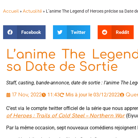
»
»
L’anime The Legend of Heroes précise sa Date de
Accueil
Actualité
Facebook
Twitter
Reddit
L’anime The Legend
sa Date de Sortie
Staff, casting, bande-annonce, date de sortie : l’anime The Le
11:43
Mis à jour le 03/12/2022
17 Nov, 2022
Quen
C’est via le compte twitter officiel de la série que nous appre
(Eiyuu
of Heroes : Trails of Cold Steel – Northern War
Par la même occasion, sept nouveaux comédiens rejoignent la 