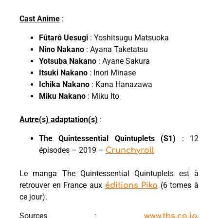
Cast Anime
:
Fûtarô Uesugi
: Yoshitsugu Matsuoka
Nino Nakano
: Ayana Taketatsu
Yotsuba Nakano
: Ayane Sakura
Itsuki Nakano
: Inori Minase
Ichika Nakano
: Kana Hanazawa
Miku Nakano
: Miku Ito
Autre(s) adaptation(s)
:
The Quintessential Quintuplets (S1)
: 12
épisodes – 2019 –
Crunchyroll
Le manga The Quintessential Quintuplets est à
retrouver en France aux
(6 tomes à
éditions Pika
ce jour).
Sources :
,
www.tbs.co.jp