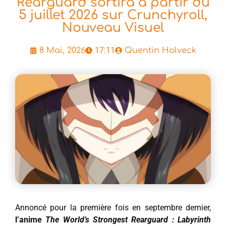
Rearguard sortira à partir du
5 juillet 2026 sur Crunchyroll,
Nouveau Visuel
17:11
8 Mai, 2026
Quentin Holveck
Annoncé pour la première fois en septembre dernier,
l’anime
The World’s Strongest Rearguard : Labyrinth