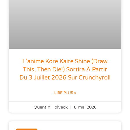
L’anime Kore Kaite Shine (Draw
This, Then Die!) Sortira À Partir
Du 3 Juillet 2026 Sur Crunchyroll
LIRE PLUS »
Quentin Holveck
8 mai 2026