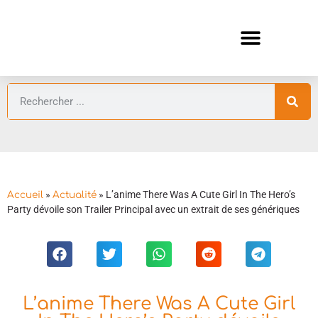
ANIMES AUTOMNE 2026 🍁
GUIDES ANIMES
»
»
L’anime There Was A Cute Girl In The Hero’s
Accueil
Actualité
Party dévoile son Trailer Principal avec un extrait de ses génériques
L’anime There Was A Cute Girl