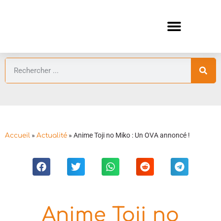
ANIMES AUTOMNE 2026 🍁
GUIDES ANIMES
»
»
Anime Toji no Miko : Un OVA annoncé !
Accueil
Actualité
Anime Toji no