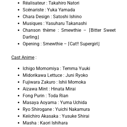
Réalisateur : Takahiro Natori
Scénariste : Yuka Yamada
Chara Design : Satoshi Ishino
Musiques : Yasuharu Takanashi
Chanson thème : Smewthie – ⌈Bitter Sweet
Darling⌋
Opening : Smewthie – ⌈Cat!! Supergirl⌋
Cast Anime
:
Ichigo Momomiya : Temma Yuuki
Midorikawa Lettuce : Juni Ryoko
Fujiwara Zakuro : Ishii Momoka
Aizawa Mint : Hinata Mirai
Fong Purin : Toda Rian
Masaya Aoyama : Yuma Uchida
Ryo Shirogane : Yuichi Nakamura
Keiichiro Akasaka : Yusuke Shirai
Masha : Kaori Ishihara