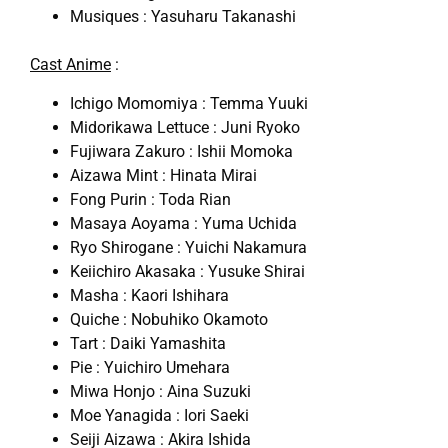
Musiques : Yasuharu Takanashi
Cast Anime
:
Ichigo Momomiya : Temma Yuuki
Midorikawa Lettuce : Juni Ryoko
Fujiwara Zakuro : Ishii Momoka
Aizawa Mint : Hinata Mirai
Fong Purin : Toda Rian
Masaya Aoyama : Yuma Uchida
Ryo Shirogane : Yuichi Nakamura
Keiichiro Akasaka : Yusuke Shirai
Masha : Kaori Ishihara
Quiche : Nobuhiko Okamoto
Tart : Daiki Yamashita
Pie : Yuichiro Umehara
Miwa Honjo : Aina Suzuki
Moe Yanagida : Iori Saeki
Seiji Aizawa : Akira Ishida