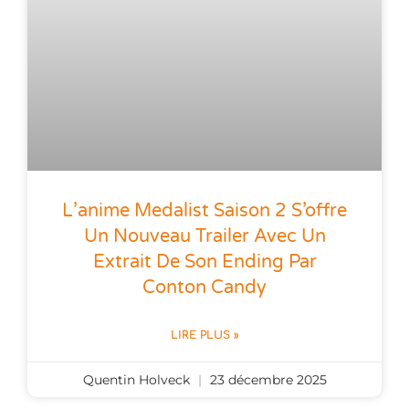
L’anime Medalist Saison 2 S’offre
Un Nouveau Trailer Avec Un
Extrait De Son Ending Par
Conton Candy
LIRE PLUS »
Quentin Holveck
23 décembre 2025