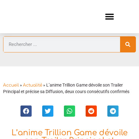
ANIMES AUTOMNE 2026 🍁
GUIDES ANIMES
»
»
L’anime Trillion Game dévoile son Trailer
Accueil
Actualité
Principal et précise sa Diffusion, deux cours consécutifs confirmés
L’anime Trillion Game dévoile