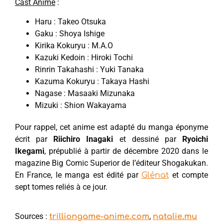
Cast Anime
:
Haru : Takeo Otsuka
Gaku : Shoya Ishige
Kirika Kokuryu : M.A.O
Kazuki Kedoin : Hiroki Tochi
Rinrin Takahashi : Yuki Tanaka
Kazuma Kokuryu : Takaya Hashi
Nagase : Masaaki Mizunaka
Mizuki : Shion Wakayama
Pour rappel, cet anime est adapté du manga éponyme
écrit par
Riichiro Inagaki
et dessiné par
Ryoichi
Ikegami
, prépublié à partir de décembre 2020 dans le
magazine Big Comic Superior de l’éditeur Shogakukan.
En France, le manga est édité par
et compte
Glénat
sept tomes reliés à ce jour.
Sources :
,
trilliongame-anime.com
natalie.mu