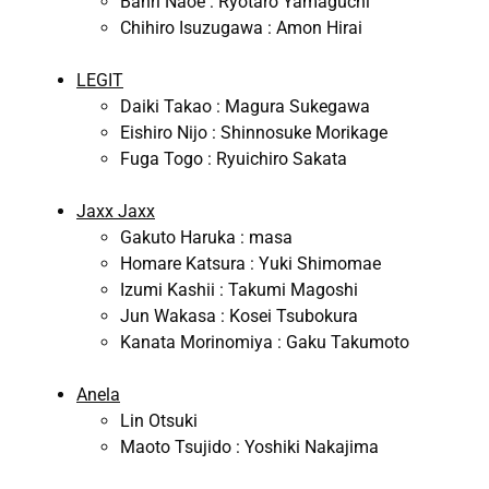
Banri Naoe : Ryotaro Yamaguchi
Chihiro Isuzugawa : Amon Hirai
LEGIT
Daiki Takao : Magura Sukegawa
Eishiro Nijo : Shinnosuke Morikage
Fuga Togo : Ryuichiro Sakata
Jaxx Jaxx
Gakuto Haruka : masa
Homare Katsura : Yuki Shimomae
Izumi Kashii : Takumi Magoshi
Jun Wakasa : Kosei Tsubokura
Kanata Morinomiya : Gaku Takumoto
Anela
Lin Otsuki
Maoto Tsujido : Yoshiki Nakajima