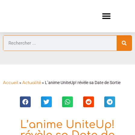
ANIMES AUTOMNE 2026 🍁
GUIDES ANIMES
»
»
L’anime UniteUp! révèle sa Date de Sortie
Accueil
Actualité
L’anime UniteUp!