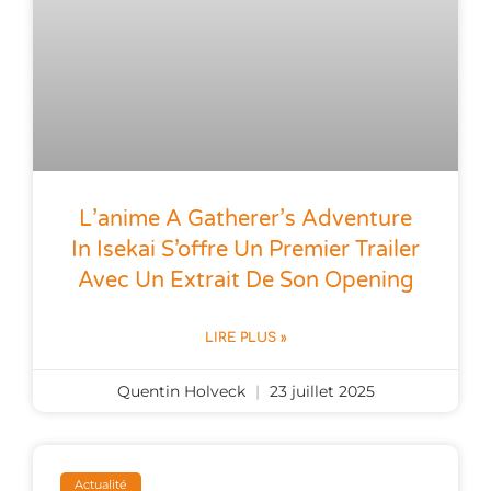
L’anime A Gatherer’s Adventure
In Isekai S’offre Un Premier Trailer
Avec Un Extrait De Son Opening
LIRE PLUS »
Quentin Holveck
23 juillet 2025
Actualité