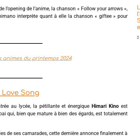
L
e l’opening de l’anime, la chanson « Follow your arrows »,
l
mano interprète quant à elle la chanson « giftee » pour
S
e
2
es animes du printemps 2024
a Love Song
trée au lycée, la pétillante et énergique
Himari Kino
est
pai qui, bien que mature à bien des égards, est totalement
ries de ses camarades, cette dernière annonce finalement à