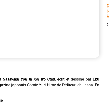
R
N
5
ga
Sasayaku You ni Koi wo Utau
, écrit et dessiné par
Eku
gazine japonais Comic Yuri Hime de l’éditeur Ichijinsha. En
ie