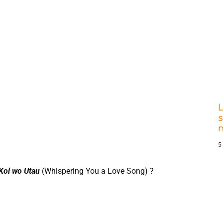
s
5
Koi wo Utau
(Whispering You a Love Song) ?