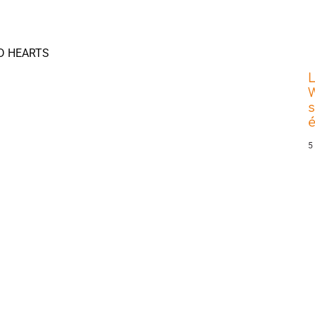
UD HEARTS
L
W
s
5