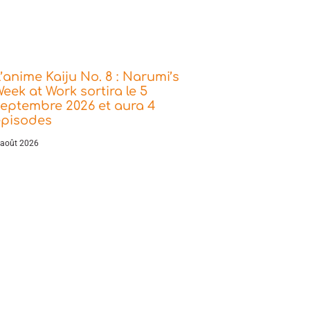
’anime Kaiju No. 8 : Narumi’s
eek at Work sortira le 5
eptembre 2026 et aura 4
épisodes
 août 2026