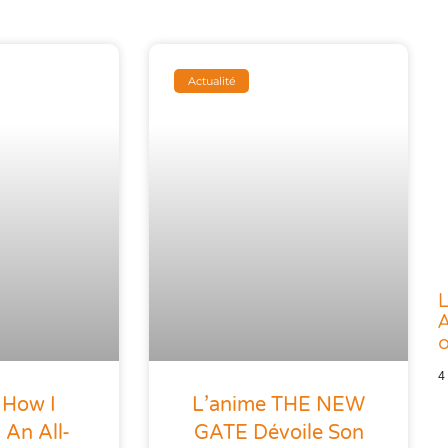
Actualité
L
A
o
4
 How I
L’anime THE NEW
An All-
GATE Dévoile Son