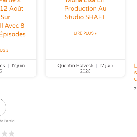
Partie 2
Mona Lisa En
 12 Août
Production Au
 Sur
Studio SHAFT
l Avec 8
Épisodes
LIRE PLUS »
LUS »
eck
17 juin
Quentin Holveck
17 juin
L
6
2026
s
7
e l'articl