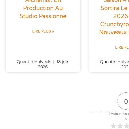
Alchemist En
Saison 4 
Production Au
Sortira Le
Studio Passionne
2026
Crunchyrol
Nouveaux 
LIRE PLUS »
LIRE P
Quentin Holveck
18 juin
Quentin Holv
2026
202
0
Évaluation d
e