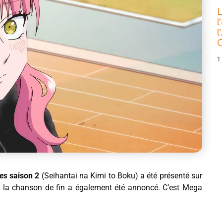
L
l
l
C
1 
tes
saison 2
(Seihantai na Kimi to Boku) a été présenté sur
gé de la chanson de fin a également été annoncé. C’est Mega