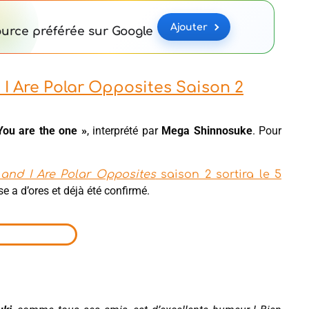
Ajouter
urce préférée sur Google
 I Are Polar Opposites Saison 2
 You are the one »
, interprété par
Mega Shinnosuke
. Pour
and I Are Polar Opposites
saison 2 sortira le 5
e a d’ores et déjà été confirmé.