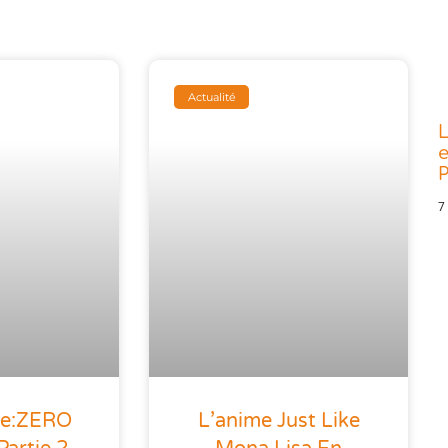
Actualité
L
e
P
7
Re:ZERO
L’anime Just Like