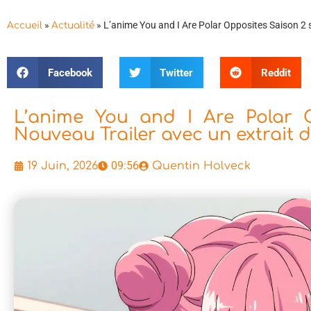
»
»
L’anime You and I Are Polar Opposites Saison 2 s
Accueil
Actualité
Facebook
Twitter
Reddit
L’anime You and I Are Polar O
Nouveau Trailer avec un extrait 
09:56
19 Juin, 2026
Quentin Holveck