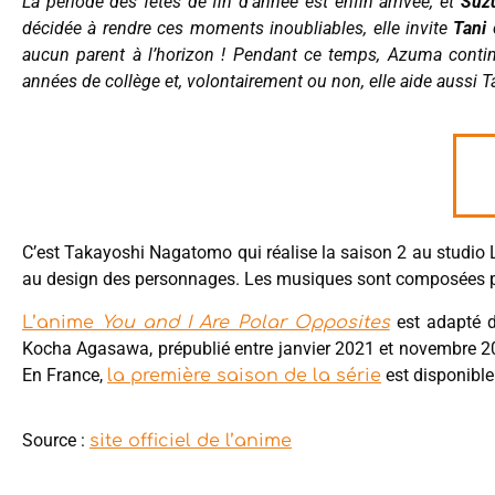
La période des fêtes de fin d’année est enfin arrivée, et
Suz
décidée à rendre ces moments inoubliables, elle invite
Tani
c
aucun parent à l’horizon ! Pendant ce temps, Azuma continue
années de collège et, volontairement ou non, elle aide aussi Ta
C’est Takayoshi Nagatomo qui réalise la saison 2 au studio
au design des personnages. Les musiques sont composées p
est adapté
L’anime
You and I Are Polar Opposites
Kocha Agasawa, prépublié entre janvier 2021 et novembre 20
En France,
est disponible 
la première saison de la série
Source :
site officiel de l’anime