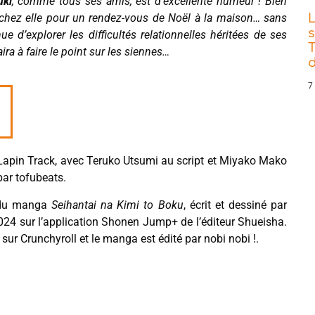
uki
, comme tous ses amis, est d’excellente humeur ! Bien
hez elle pour un rendez-vous de Noël à la maison… sans
s
 d’explorer les difficultés relationnelles héritées de ses
T
ira à faire le point sur les siennes…
d
7
 Lapin Track, avec Teruko Utsumi au script et Miyako Mako
ar tofubeats.
 du manga
Seihantai na Kimi to Boku
, écrit et dessiné par
24 sur l’application Shonen Jump+ de l’éditeur Shueisha.
sur Crunchyroll et le manga est édité par nobi nobi !.