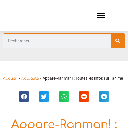
ANIMES AUTOMNE 2026 🍁
GUIDES ANIMES
»
»
Appare-Ranman! : Toutes les infos sur l’anime
Accueil
Actualité
Appare-Ranman! :