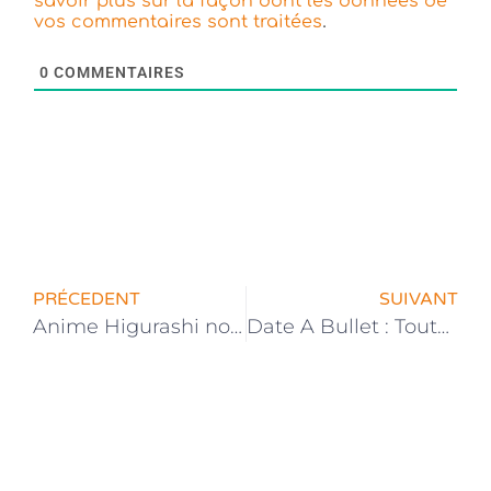
savoir plus sur la façon dont les données de
.
vos commentaires sont traitées
0
COMMENTAIRES
PRÉCEDENT
SUIVANT
Anime Higurashi no naku koro ni 2020 : Un teaser dévoilé !
Date A Bullet : Toutes les infos sur le film anime