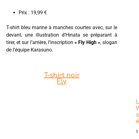
Prix : 19,99 €
T-shirt bleu marine à manches courtes avec, sur le
devant, une illustration d’Hinata se préparant à
tirer, et sur l’arrière, l’inscription
« Fly High »
, slogan
de l’équipe Karasuno.
T-shirt noir
Fly
L
W
s
5