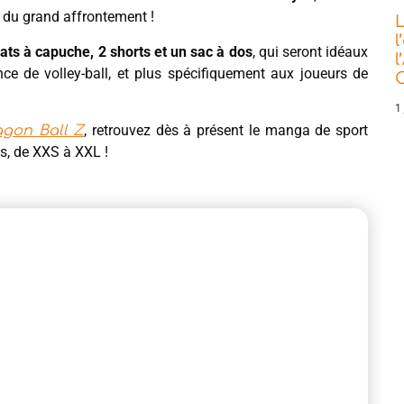
 du grand affrontement !
L
l
eats à capuche, 2 shorts et un sac à dos
, qui seront idéaux
l
nce de volley-ball, et plus spécifiquement aux joueurs de
C
1 
, retrouvez dès à présent le manga de sport
agon Ball Z
es, de XXS à XXL !