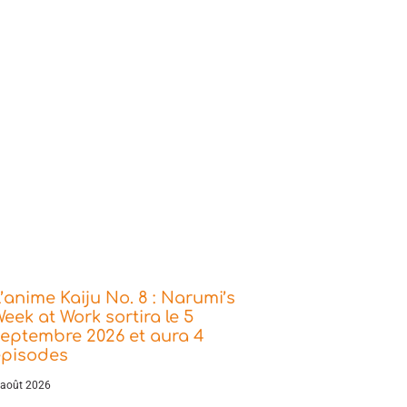
’anime Kaiju No. 8 : Narumi’s
eek at Work sortira le 5
eptembre 2026 et aura 4
épisodes
 août 2026