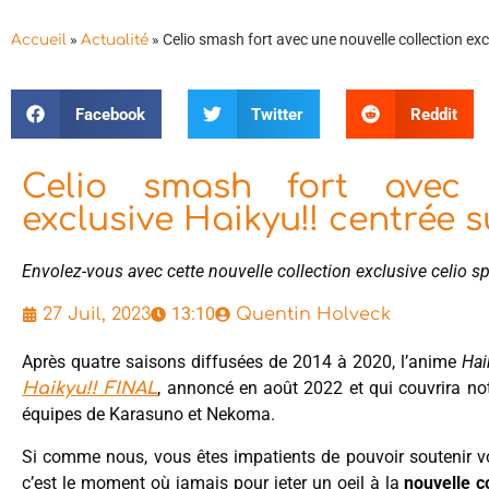
»
»
Celio smash fort avec une nouvelle collection e
Accueil
Actualité
Facebook
Twitter
Reddit
Celio smash fort avec u
exclusive Haikyu!! centrée
Envolez-vous avec cette nouvelle collection exclusive celio sp
13:10
27 Juil, 2023
Quentin Holveck
Après quatre saisons diffusées de 2014 à 2020, l’anime
Hai
, annoncé en août 2022 et qui couvrira no
Haikyu!! FINAL
équipes de Karasuno et Nekoma.
Si comme nous, vous êtes impatients de pouvoir soutenir vo
c’est le moment où jamais pour jeter un oeil à la
nouvelle c