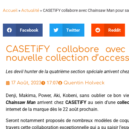
»
»
CASETiFY collabore avec Chainsaw Man pour sa no
Accueil
Actualité
Facebook
Twitter
Reddit
CASETiFY collabore ave
nouvelle collection d’access
Les devil hunter de la quatrième section spéciale arrivent c
17:07
17 Août, 2023
Quentin Holveck
Denji, Makima, Power, Aki, Kobeni, sans oublier ce bon v
Chainsaw Man
arrivent chez
CASETiFY
au sein d’une
colle
internet de la marque dès le 22 août prochain.
Seront notamment proposés de nombreux modèles de coques
travers cette collaboration exceptionnelle qui a su saisir l’ess