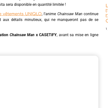
hita sera disponible en quantité limitée !
L
l
, l’anime
Chainsaw Man
continue
de vêtements UNIQLO
l
 et aux détails minutieux, qui ne manqueront pas de se
C
1 
ration
Chainsaw Man
x CASETiFY
, avant sa mise en ligne