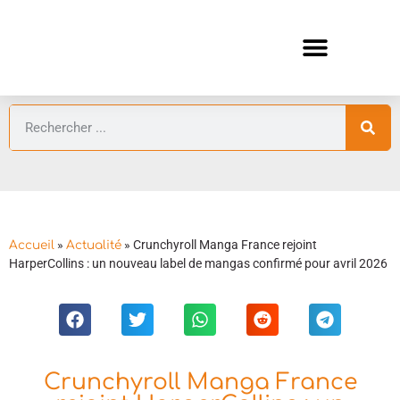
ANIMES AUTOMNE 2026 🍁
GUIDES ANIMES
»
»
Crunchyroll Manga France rejoint
Accueil
Actualité
HarperCollins : un nouveau label de mangas confirmé pour avril 2026
Crunchyroll Manga France