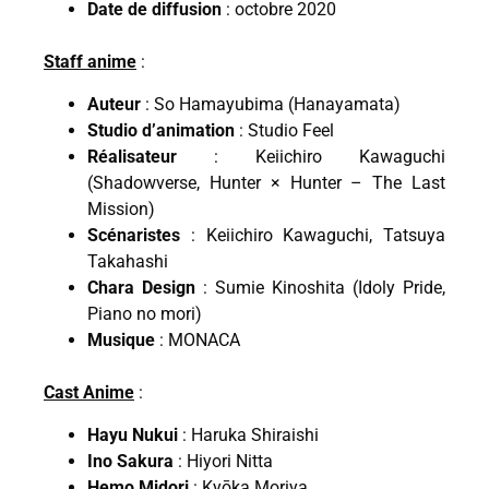
Date de diffusion
: octobre 2020
Staff anime
:
Auteur
: So Hamayubima (Hanayamata)
Studio d’animation
: Studio Feel
Réalisateur
: Keiichiro Kawaguchi
(Shadowverse, Hunter × Hunter – The Last
Mission)
Scénaristes
: Keiichiro Kawaguchi, Tatsuya
Takahashi
Chara Design
: Sumie Kinoshita (Idoly Pride,
Piano no mori)
Musique
: MONACA
Cast Anime
:
Hayu Nukui
: Haruka Shiraishi
Ino Sakura
: Hiyori Nitta
Hemo Midori
: Kyōka Moriya