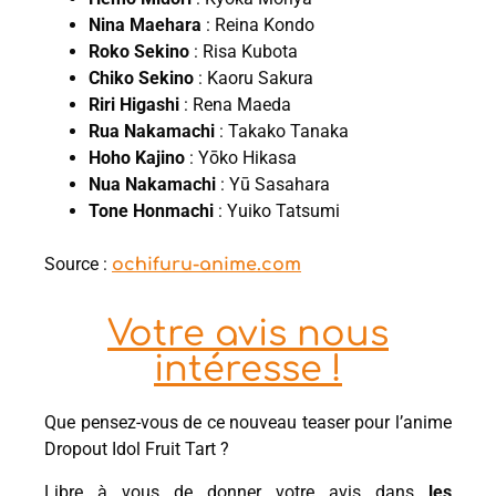
Nina Maehara
: Reina Kondo
Roko Sekino
: Risa Kubota
Chiko Sekino
: Kaoru Sakura
Riri Higashi
: Rena Maeda
Rua Nakamachi
: Takako Tanaka
Hoho Kajino
: Yōko Hikasa
Nua Nakamachi
: Yū Sasahara
Tone Honmachi
: Yuiko Tatsumi
Source :
ochifuru-anime.com
Votre avis nous
intéresse !
Que pensez-vous de ce nouveau teaser pour l’anime
Dropout Idol Fruit Tart ?
Libre à vous de donner votre avis dans
les