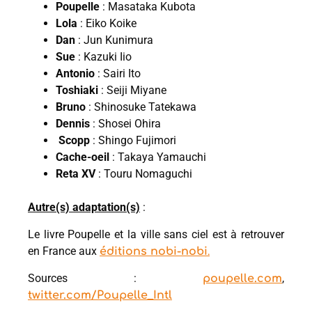
Poupelle
: Masataka Kubota
Lola
: Eiko Koike
Dan
: Jun Kunimura
Sue
: Kazuki Iio
Antonio
: Sairi Ito
Toshiaki
: Seiji Miyane
Bruno
: Shinosuke Tatekawa
Dennis
: Shosei Ohira
Scopp
: Shingo Fujimori
Cache-oeil
: Takaya Yamauchi
Reta XV
: Touru Nomaguchi
Autre(s) adaptation(s)
:
Le livre Poupelle et la ville sans ciel est à retrouver
en France aux
éditions nobi-nobi
.
Sources :
,
poupelle.com
twitter.com/Poupelle_Intl