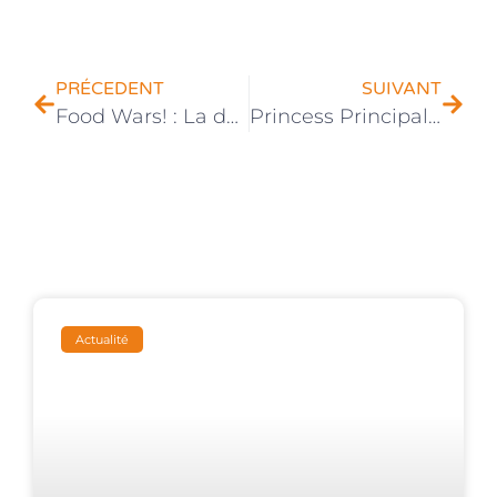
PRÉCEDENT
SUIVANT
Food Wars! : La date de sortie de la saison 5 annoncée !
Princess Principal – Crown Handler partie 1 : toutes les infos
Actualité