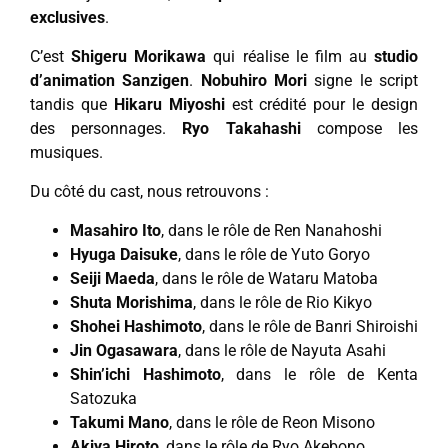
exclusives
.
C’est
Shigeru Morikawa
qui réalise le film au
studio
d’animation Sanzigen
.
Nobuhiro Mori
signe le script
tandis que
Hikaru Miyoshi
est crédité pour le design
des personnages.
Ryo Takahashi
compose les
musiques.
Du côté du cast, nous retrouvons :
Masahiro Ito
, dans le rôle de Ren Nanahoshi
Hyuga Daisuke
, dans le rôle de Yuto Goryo
Seiji Maeda
, dans le rôle de Wataru Matoba
Shuta Morishima
, dans le rôle de Rio Kikyo
Shohei Hashimoto
, dans le rôle de Banri Shiroishi
Jin Ogasawara
, dans le rôle de Nayuta Asahi
Shin’ichi Hashimoto
, dans le rôle de Kenta
Satozuka
Takumi Mano
, dans le rôle de Reon Misono
Akiya Hiroto
, dans le rôle de Ryo Akebono