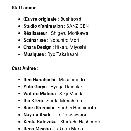
Staff anime
:
Œuvre originale
: Bushiroad
Studio d’animation
: SANZIGEN
Réalisateur
: Shigeru Morikawa
Scénariste
: Nobuhiro Mori
Chara Design
: Hikaru Miyoshi
Musiques
: Ryo Takahashi
Cast Anime
:
Ren Nanahoshi
: Masahiro Ito
Yuto Goryo
: Hyuga Daisuke
Wataru Matoba
: Seiji Maeda
Rio Kikyo
: Shuta Morishima
Banri Shiroishi
: Shohei Hashimoto
Nayuta Asahi
: Jin Ogasawara
Kenta Satozuka
: Shin’ichi Hashimoto
Reon Misono
: Takumi Mano