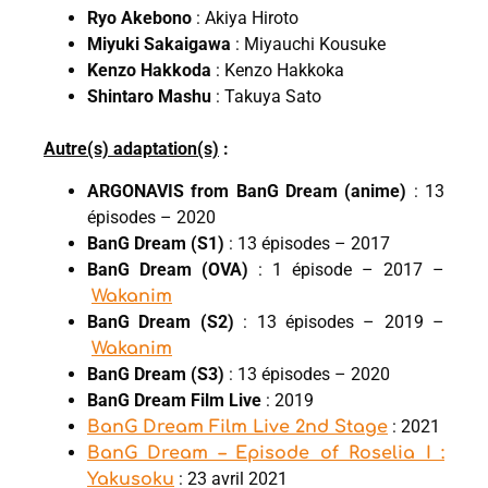
Ryo Akebono
: Akiya Hiroto
Miyuki Sakaigawa
: Miyauchi Kousuke
Kenzo Hakkoda
: Kenzo Hakkoka
Shintaro Mashu
: Takuya Sato
Autre(s) adaptation(s)
:
ARGONAVIS from BanG Dream (anime)
: 13
épisodes – 2020
BanG Dream (S1)
: 13 épisodes – 2017
BanG Dream (OVA)
: 1 épisode – 2017 –
Wakanim
BanG Dream (S2)
: 13 épisodes – 2019 –
Wakanim
BanG Dream (S3)
: 13 épisodes – 2020
BanG Dream Film Live
: 2019
: 2021
BanG Dream Film Live 2nd Stage
BanG Dream – Episode of Roselia I :
: 23 avril 2021
Yakusoku