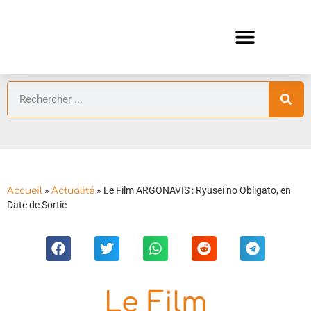
ANIMES AUTOMNE 2026 🍁
GUIDES ANIMES
»
»
Le Film ARGONAVIS : Ryusei no Obligato, en
Accueil
Actualité
Date de Sortie
Le Film