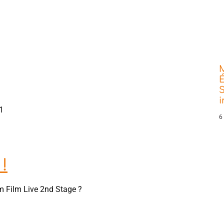
É
S
1
6
!
m Film Live 2nd Stage ?