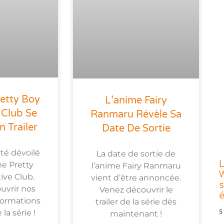
etty Boy
L’anime Fairy
 Club Se
Ranmaru Révèle Sa
n Trailer
Date De Sortie
été dévoilé
La date de sortie de
L
me Pretty
l’anime Fairy Ranmaru
W
ive Club.
vient d’être annoncée.
s
uvrir nos
Venez découvrir le
formations
trailer de la série dès
la série !
5
maintenant !