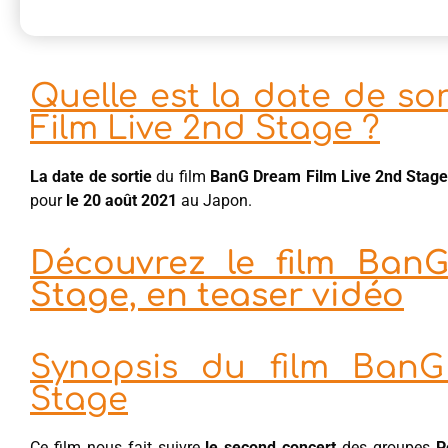
Quelle est la date de so
Film Live 2nd Stage ?
La date de sortie
du film
BanG Dream Film Live 2nd Stag
pour
le 20 août 2021
au Japon.
Découvrez le film Ban
Stage, en teaser vidéo
Synopsis du film BanG
Stage
Ce film nous fait suivre
le second concert
des groupes
P