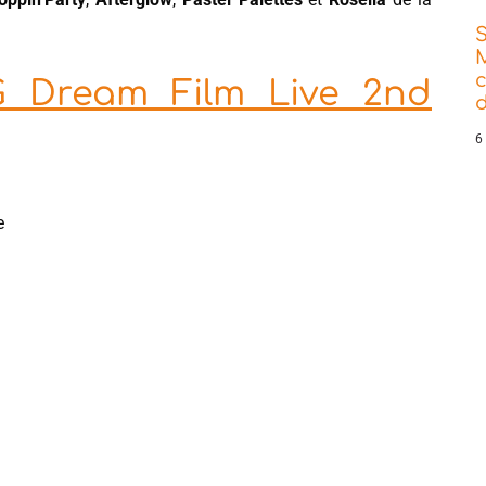
 Dream Film Live 2nd
d
6
e