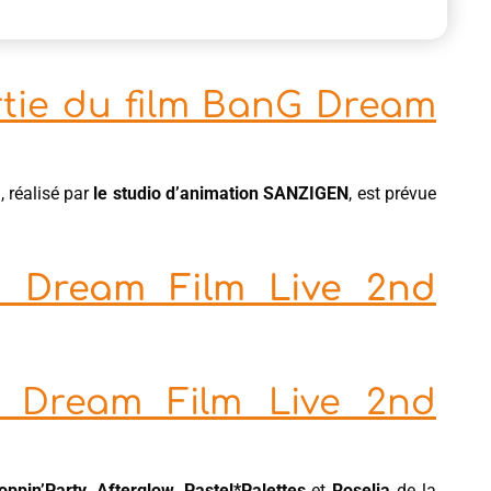
rtie du film BanG Dream
e
, réalisé par
le studio d’animation SANZIGEN
, est prévue
G Dream Film Live 2nd
 Dream Film Live 2nd
oppin’Party
,
Afterglow
,
Pastel*Palettes
et
Roselia
de la