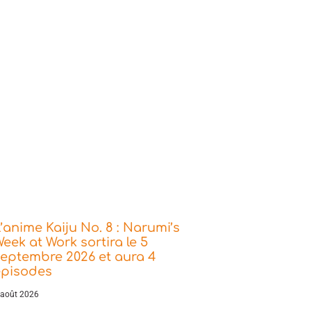
’anime Kaiju No. 8 : Narumi’s
eek at Work sortira le 5
eptembre 2026 et aura 4
épisodes
 août 2026