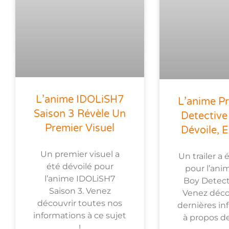
L’anime IDOLiSH7
L’anime Pr
Saison 3 Révèle Un
Detective
Premier Visuel
Dévoile, E
Un premier visuel a
Un trailer a 
été dévoilé pour
pour l’ani
l’anime IDOLiSH7
Boy Detect
Saison 3. Venez
Venez déco
découvrir toutes nos
dernières in
informations à ce sujet
à propos de 
!