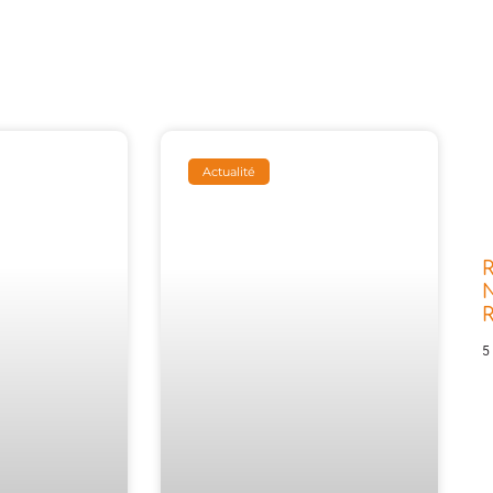
Actualité
R
N
5