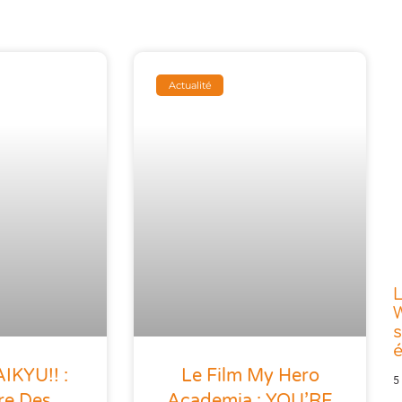
Actualité
L
W
s
IKYU!! :
Le Film My Hero
5
re Des
Academia : YOU’RE