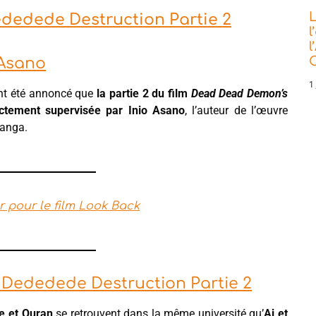
L
ededede Destruction Partie 2
l
l
C
 Asano
1 
ent été annoncé que
la partie 2 du film
Dead Dead Demon’s
ectement supervisée par Inio Asano
, l’auteur de l’œuvre
manga.
er pour le film Look Back
 Dededede Destruction Partie 2
e et Ouran
se retrouvent dans la même université qu’
Ai et