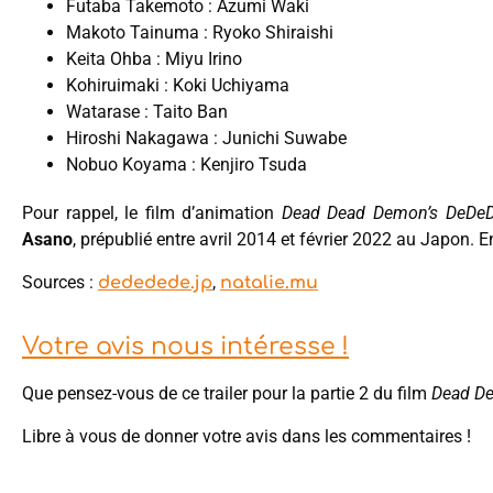
Futaba Takemoto : Azumi Waki
Makoto Tainuma : Ryoko Shiraishi
Keita Ohba : Miyu Irino
Kohiruimaki : Koki Uchiyama
Watarase : Taito Ban
Hiroshi Nakagawa : Junichi Suwabe
Nobuo Koyama : Kenjiro Tsuda
Pour rappel, le film d’animation
Dead Dead Demon’s DeDeD
Asano
, prépublié entre avril 2014 et février 2022 au Japon. 
Sources :
,
dededede.jp
natalie.mu
Votre avis nous intéresse !
Que pensez-vous de ce trailer pour la partie 2 du film
Dead De
Libre à vous de donner votre avis dans les commentaires !