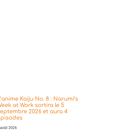
’anime Kaiju No. 8 : Narumi’s
eek at Work sortira le 5
eptembre 2026 et aura 4
épisodes
 août 2026