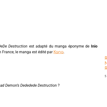
eDe Destruction
est adapté du manga éponyme de
Inio
En France, le manga est édité par
.
Kana
R
N
5
ad Demon’s Dededede Destruction
?