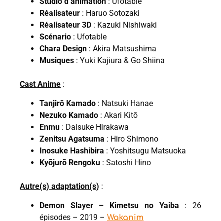
Studio d’animation
: Ufotable
Réalisateur
: Haruo Sotozaki
Réalisateur 3D
: Kazuki Nishiwaki
Scénario
: Ufotable
Chara Design
: Akira Matsushima
Musiques
: Yuki Kajiura & Go Shiina
Cast Anime
:
Tanjirō Kamado
: Natsuki Hanae
Nezuko Kamado
: Akari Kitō
Enmu
: Daisuke Hirakawa
Zenitsu Agatsuma
: Hiro Shimono
Inosuke Hashibira
: Yoshitsugu Matsuoka
Kyōjurō Rengoku
: Satoshi Hino
Autre(s) adaptation(s)
:
Demon Slayer – Kimetsu no Yaiba
: 26
épisodes – 2019 –
Wakanim