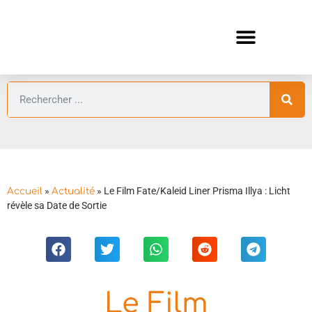
ANIMES AUTOMNE 2026 🍁
GUIDES ANIMES
»
»
Le Film Fate/Kaleid Liner Prisma Illya : Licht
Accueil
Actualité
révèle sa Date de Sortie
Le Film