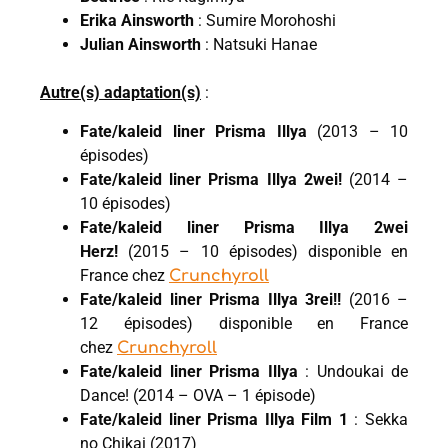
Erika Ainsworth
: Sumire Morohoshi
Julian Ainsworth
: Natsuki Hanae
Autre(s) adaptation(s)
:
Fate/kaleid liner Prisma Illya
(2013 – 10
épisodes)
Fate/kaleid liner Prisma Illya 2wei!
(2014 –
10 épisodes)
Fate/kaleid liner Prisma Illya 2wei
Herz!
(2015 – 10 épisodes) disponible en
France chez
Crunchyroll
Fate/kaleid liner Prisma Illya 3rei!!
(2016 –
12 épisodes) disponible en France
chez
Crunchyroll
Fate/kaleid liner Prisma Illya
: Undoukai de
Dance! (2014 – OVA – 1 épisode)
Fate/kaleid liner Prisma Illya Film 1
: Sekka
no Chikai (2017)