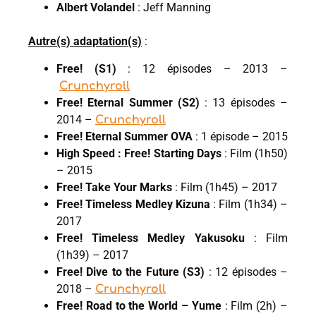
Albert Volandel
: Jeff Manning
Autre(s) adaptation(s)
:
Free! (S1)
: 12 épisodes – 2013 –
Crunchyroll
Free! Eternal Summer (S2)
: 13 épisodes –
2014 –
Crunchyroll
Free! Eternal Summer OVA
: 1 épisode – 2015
High Speed : Free! Starting Days
: Film (1h50)
– 2015
Free! Take Your Marks
: Film (1h45) – 2017
Free! Timeless Medley Kizuna
: Film (1h34) –
2017
Free! Timeless Medley Yakusoku
: Film
(1h39) – 2017
Free! Dive to the Future (S3)
: 12 épisodes –
2018 –
Crunchyroll
Free! Road to the World – Yume
: Film (2h) –