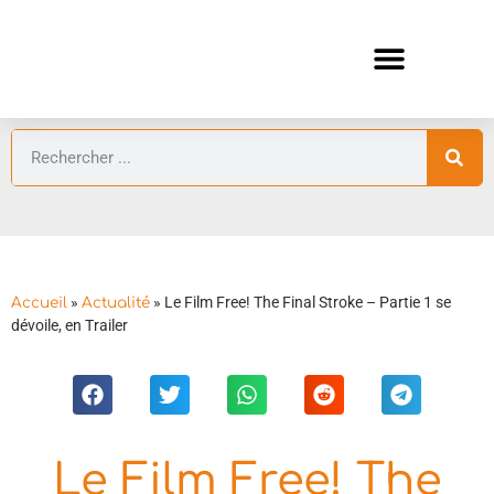
ANIMES AUTOMNE 2026 🍁
GUIDES ANIMES
»
»
Le Film Free! The Final Stroke – Partie 1 se
Accueil
Actualité
dévoile, en Trailer
Le Film Free! The