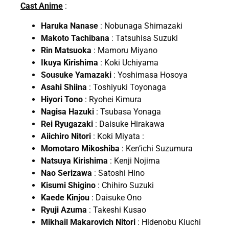
Cast Anime
:
Haruka Nanase
: Nobunaga Shimazaki
Makoto Tachibana
: Tatsuhisa Suzuki
Rin Matsuoka
: Mamoru Miyano
Ikuya Kirishima
: Koki Uchiyama
Sousuke Yamazaki
: Yoshimasa Hosoya
Asahi Shiina
: Toshiyuki Toyonaga
Hiyori Tono
: Ryohei Kimura
Nagisa Hazuki
: Tsubasa Yonaga
Rei Ryugazaki
: Daisuke Hirakawa
Aiichiro Nitori
: Koki Miyata :
Momotaro Mikoshiba
: Ken’ichi Suzumura
Natsuya Kirishima
: Kenji Nojima
Nao Serizawa
: Satoshi Hino
Kisumi Shigino
: Chihiro Suzuki
Kaede Kinjou
: Daisuke Ono
Ryuji Azuma
: Takeshi Kusao
Mikhail Makarovich Nitori
: Hidenobu Kiuchi