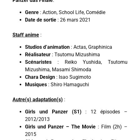
Panzer das Finale
.
Genre
: Action, School Life, Comédie
Date de sortie
: 26 mars 2021
Staff anime
:
Studios d’animation
: Actas, Graphinica
Réalisateur
: Tsutomu Mizushima
Scénaristes
: Reiko Yushida, Tsutomu
Mizushima, Masami Shimoda
Chara Design
: Isao Sugimoto
Musiques
: Shiro Hamaguchi
Autre(s) adaptation(s)
:
Girls und Panzer (S1)
: 12 épisodes –
2012/2013
Girls und Panzer – The Movie
: Film (2h) –
2015