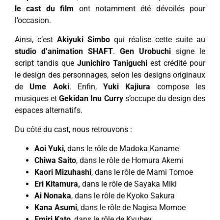
le cast du film
ont notamment été dévoilés pour
l’occasion.
Ainsi, c’est
Akiyuki Simbo
qui réalise cette suite au
studio d’animation SHAFT
.
Gen Urobuchi
signe le
script tandis que
Junichiro Taniguchi
est crédité pour
le design des personnages, selon les designs originaux
de
Ume Aoki
. Enfin,
Yuki Kajiura
compose les
musiques et
Gekidan Inu Curry
s’occupe du design des
espaces alternatifs.
Du côté du cast, nous retrouvons :
Aoi
Yuki
, dans le rôle de Madoka Kaname
Chiwa Saito
, dans le rôle de Homura Akemi
Kaori Mizuhashi
, dans le rôle de Mami Tomoe
Eri Kitamura,
dans le rôle de Sayaka Miki
Ai Nonaka
, dans le rôle de Kyoko Sakura
Kana Asumi
, dans le rôle de Nagisa Momoe
Emiri Kato
, dans le rôle de Kyubey