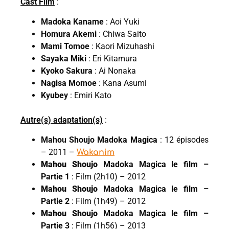
Cast Film
:
Madoka Kaname
: Aoi Yuki
Homura Akemi
: Chiwa Saito
Mami Tomoe
: Kaori Mizuhashi
Sayaka Miki
: Eri Kitamura
Kyoko Sakura
: Ai Nonaka
Nagisa Momoe
: Kana Asumi
Kyubey
: Emiri Kato
Autre(s) adaptation(s)
:
Mahou Shoujo Madoka Magica
: 12 épisodes
– 2011 –
Wakanim
Mahou Shoujo
Madoka Magica le film –
Partie 1
: Film (2h10) – 2012
Mahou Shoujo
Madoka Magica le film –
Partie 2
: Film (1h49) – 2012
Mahou Shoujo
Madoka Magica le film –
Partie 3
: Film (1h56) – 2013