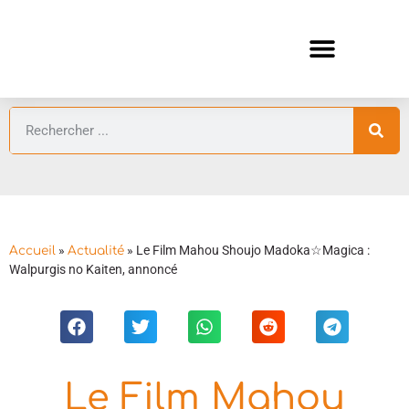
ANIMES AUTOMNE 2026 🍁
GUIDES ANIMES
»
»
Le Film Mahou Shoujo Madoka☆Magica :
Accueil
Actualité
Walpurgis no Kaiten, annoncé
Le Film Mahou