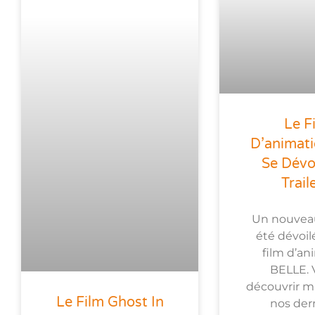
Le F
D’animati
Se Dévoi
Trail
Un nouveau 
été dévoil
film d’an
BELLE. 
découvrir m
Le Film Ghost In
nos der