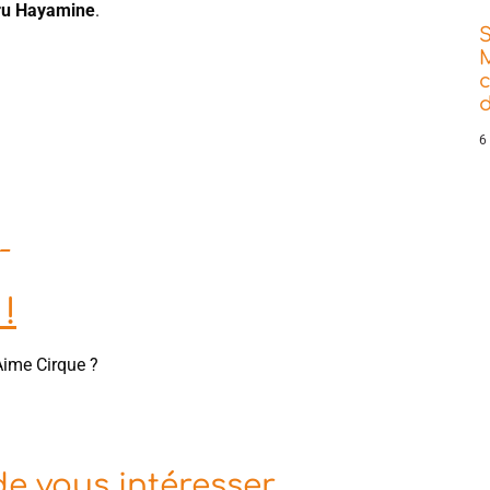
ru Hayamine
.
d
6
_
!
Aime Cirque ?
de vous intéresser