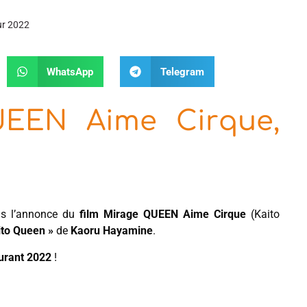
ur 2022
WhatsApp
Telegram
UEEN Aime Cirque,
s l’annonce du
film Mirage QUEEN Aime Cirque
(Kaito
ito Queen »
de
Kaoru Hayamine
.
urant 2022
!