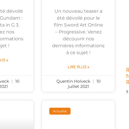
été dévoilé
Un nouveau teaser a
m Gundam :
été dévoilé pour le
a in G 3.
film Sword Art Online
ez nos
– Progressive. Venez
formations
découvrir nos
jet !
dernières informations
à ce sujet !
LUS »
LIRE PLUS »
R
N
lveck
10
Quentin Holveck
10
 2021
juillet 2021
5
Actualité