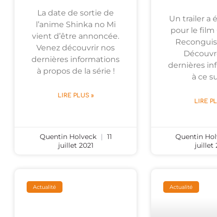
La date de sortie de
Un trailer a 
l’anime Shinka no Mi
pour le fil
vient d’être annoncée.
Reconguist
Venez découvrir nos
Découvr
dernières informations
dernières in
à propos de la série !
à ce su
LIRE PLUS »
LIRE P
Quentin Holveck
11
Quentin Ho
juillet 2021
juillet
Actualité
Actualité