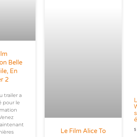
ilm
on Belle
le, En
er 2
trailer a
L
é pour le
W
imation
s
Venez
aintenant
Le Film Alice To
5
nières