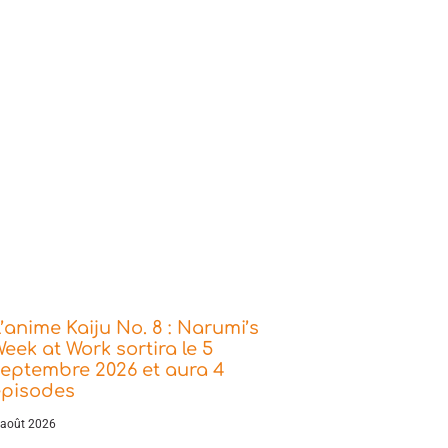
’anime Kaiju No. 8 : Narumi’s
eek at Work sortira le 5
eptembre 2026 et aura 4
épisodes
 août 2026