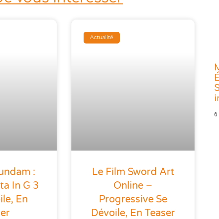
Actualité
É
S
6
Gundam :
Le Film Sword Art
a In G 3
Online –
le, En
Progressive Se
ler
Dévoile, En Teaser