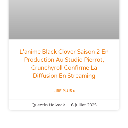
L’anime Black Clover Saison 2 En
Production Au Studio Pierrot,
Crunchyroll Confirme La
Diffusion En Streaming
LIRE PLUS »
Quentin Holveck
6 juillet 2025