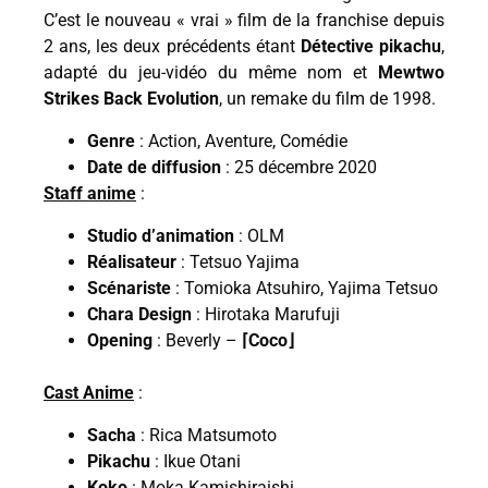
C’est le nouveau « vrai » film de la franchise depuis
2 ans, les deux précédents étant
Détective pik
achu
,
adapté du jeu-vidéo du même nom et
Mewtwo
Strikes Back Evolution
, un remake du film de 1998.
Genre
: Action, Aventure, Comédie
Date de diffusion
: 25 décembre 2020
Staff anime
:
Studio d’animation
: OLM
Réalisateur
: Tetsuo Yajima
Scénariste
: Tomioka Atsuhiro, Yajima Tetsuo
Chara Design
: Hirotaka Marufuji
Opening
: Beverly –
⌈Coco⌋
Cast Anime
:
Sacha
: Rica Matsumoto
Pikachu
: Ikue Otani
Koko
: Moka Kamishiraishi