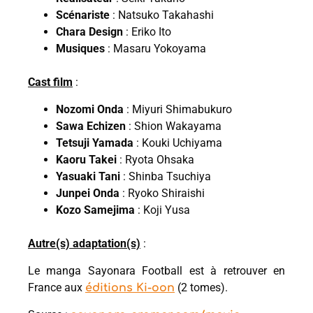
Scénariste
: Natsuko Takahashi
Chara Design
: Eriko Ito
Musiques
: Masaru Yokoyama
Cast film
:
Nozomi Onda
: Miyuri Shimabukuro
Sawa Echizen
: Shion Wakayama
Tetsuji Yamada
: Kouki Uchiyama
Kaoru Takei
: Ryota Ohsaka
Yasuaki Tani
: Shinba Tsuchiya
Junpei Onda
: Ryoko Shiraishi
Kozo Samejima
: Koji Yusa
Autre(s) adaptation(s)
:
Le manga Sayonara Football est à retrouver en
France aux
(2 tomes).
éditions Ki-oon