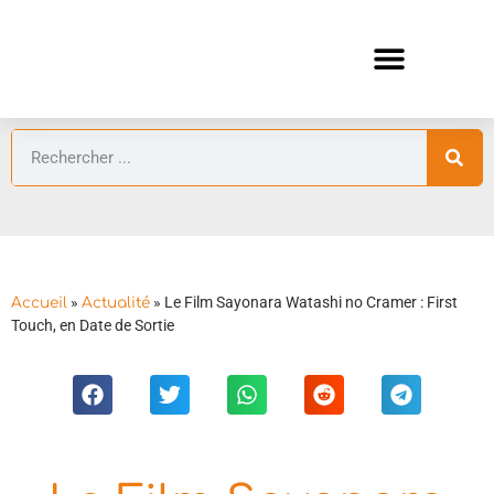
ANIMES AUTOMNE 2026 🍁
GUIDES ANIMES
»
»
Le Film Sayonara Watashi no Cramer : First
Accueil
Actualité
Touch, en Date de Sortie