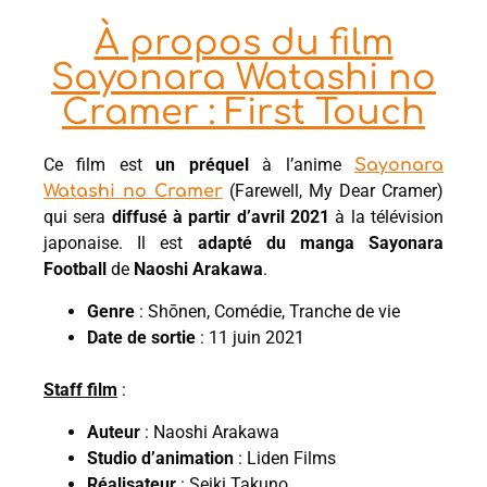
À propos du film
Sayonara Watashi no
Cramer : First Touch
Ce film est
un préquel
à l’anime
Sayonara
(Farewell, My Dear Cramer)
Watashi no Cramer
qui sera
diffusé à partir d’avril 2021
à la télévision
japonaise. Il est
adapté du manga Sayonara
Football
de
Naoshi Arakawa
.
Genre
: Shōnen, Comédie, Tranche de vie
Date de sortie
: 11 juin 2021
Staff film
:
Auteur
: Naoshi Arakawa
Studio d’animation
: Liden Films
Réalisateur
: Seiki Takuno