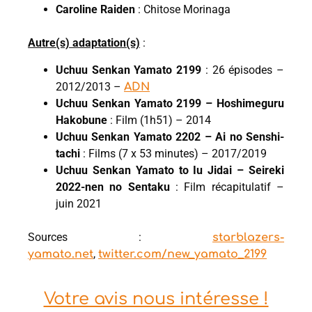
Caroline Raiden
: Chitose Morinaga
Autre(s) adaptation(s)
:
Uchuu Senkan Yamato 2199
: 26 épisodes –
2012/2013 –
ADN
Uchuu Senkan Yamato 2199 – Hoshimeguru
Hakobune
: Film (1h51) – 2014
Uchuu Senkan Yamato 2202 – Ai no Senshi-
tachi
: Films (7 x 53 minutes) – 2017/2019
Uchuu Senkan Yamato to Iu Jidai – Seireki
2022-nen no Sentaku
: Film récapitulatif –
juin 2021
Sources :
starblazers-
,
yamato.net
twitter.com/new_yamato_2199
Votre avis nous intéresse !