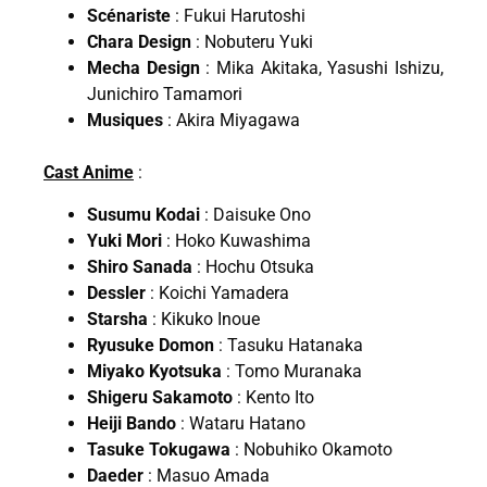
Scénariste
: Fukui Harutoshi
Chara Design
: Nobuteru Yuki
Mecha Design
: Mika Akitaka, Yasushi Ishizu,
Junichiro Tamamori
Musiques
: Akira Miyagawa
Cast Anime
:
Susumu Kodai
: Daisuke Ono
Yuki Mori
: Hoko Kuwashima
Shiro Sanada
: Hochu Otsuka
Dessler
: Koichi Yamadera
Starsha
: Kikuko Inoue
Ryusuke Domon
: Tasuku Hatanaka
Miyako Kyotsuka
: Tomo Muranaka
Shigeru Sakamoto
: Kento Ito
Heiji Bando
: Wataru Hatano
Tasuke Tokugawa
: Nobuhiko Okamoto
Daeder
: Masuo Amada